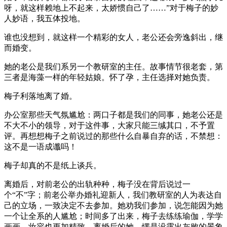
呀，就这样赖地上不起来，太娇惯自己了……”对于梅子的妙
人妙语，我五体投地。
谁也没想到，就这样一个精彩的女人，老公还会旁逸斜出，继
而婚变。
她的老公是我们系另一个教研室的主任。故事情节很老套，第
三者是海藻一样的年轻姑娘。怀了孕，主任选择对她负责。
梅子利落地离了婚。
办公室那些天气氛尴尬：两口子都是我们的同事，她老公还是
不大不小的领导，对于这件事，大家只能三缄其口，不予置
评。再想想梅子之前说过的那些什么自暴自弃的话，不禁想：
这不是一语成谶吗！
梅子却真的不是纸上谈兵。
离婚后，对前老公的出轨种种，梅子没在背后说过一
个“不”字；前老公举办婚礼迎新人，我们教研室的人为表达自
己的立场，一致决定不去参加。她劝我们参加，说怎能因为她
一个让全系的人尴尬；时间多了出来，梅子去练练瑜伽，学学
画画，妆容也更加精致。离婚后的她，愣是没露出灰败的景象