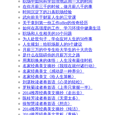
职场中如何科学合理地运用一天的时间
在你月薪三千的时候，做月薪八千的事
时间沉淀下的21条职场经验
武向前关于财富人生的三堂课
关于拿到第一份工作offer的传奇经历
如何在高强度的工作、学习环境中健康生活
职场和人生相关的10个问题
为人处世句子，学会应对人生的50件事
人生规划：给职场新人的9个建议
月薪三万的中专生给大学生的十大忠告
是什么在阻碍你的月薪万元之路
用离职换来的体悟：人生没有最佳时机
名家经典美文摘抄《我现在就付诸行动》
名家经典美文《感动是一种养分》
名家经典美文《给人生算帐》
刘湛秋读者卷首语《心灵的轻松》
罗秋菊读者卷首语《上帝只掌握一半》
2014推荐经典美文摘抄《走出去》
陈桂芳读者卷首语《无需太多》
徐智慧读者卷首语《想念》
2014推荐经典美文摘抄《纯洁》
2014推荐经典美文赏析《青杨》