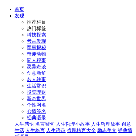
首页
发现
推荐栏目
热门标签
科技探索
考古发现
军事揭秘
奇趣动物
囧人糗事
灵异奇谈
创意新鲜
名人轶事
生活常识
投资理财
新奇世界
个性网名
心情签名
经典语录
人生感悟
名言警句
人生哲理小故事
人生哲理故事
创意
生活
人生格言
人生语录
哲理格言大全
励志美文
经典情