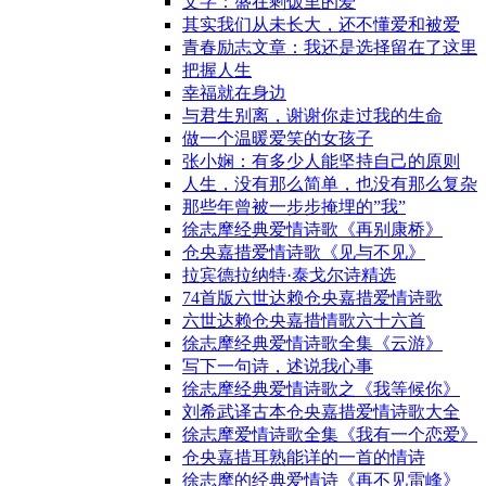
文字：盛在剩饭里的爱
其实我们从未长大，还不懂爱和被爱
青春励志文章：我还是选择留在了这里
把握人生
幸福就在身边
与君生别离，谢谢你走过我的生命
做一个温暖爱笑的女孩子
张小娴：有多少人能坚持自己的原则
人生，没有那么简单，也没有那么复杂
那些年曾被一步步掩埋的”我”
徐志摩经典爱情诗歌《再别康桥》
仓央嘉措爱情诗歌《见与不见》
拉宾德拉纳特·泰戈尔诗精选
74首版六世达赖仓央嘉措爱情诗歌
六世达赖仓央嘉措情歌六十六首
徐志摩经典爱情诗歌全集《云游》
写下一句诗，述说我心事
徐志摩经典爱情诗歌之《我等候你》
刘希武译古本仓央嘉措爱情诗歌大全
徐志摩爱情诗歌全集《我有一个恋爱》
仓央嘉措耳熟能详的一首的情诗
徐志摩的经典爱情诗《再不见雷峰》