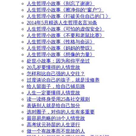
人生哲理小故事《别忘了谢谢》
人生哲理小故事《擦净你的“窗户”》
人生哲理小故事《打破关住自己的门 》
2014年5月精选人生哲理名言30条
人生哲理小故事《可怕的虚假安全》
人生哲理小故事《不要和老鼠比赛》
人生哲理小故事《性格与命运》
人生哲理小故事《妈妈的赞叹》
人生哲理小故事《想像的力量》
处世小故事：因为和你平坐过
20几岁要懂得的人情世故
怎样和比自己强的人交往？
过度谈论自己的孩子，就是没修养
给人留面子，给自己铺后路
人生一定要懂得人情世故
读一读终身受用25条社交规则
表扬别人就是给自己加分
选对圈子，对你的人生有多重要
最容易忽略的18个人情世故
高考状元孙苗的人生逆行
做一个有故事而不世故的人