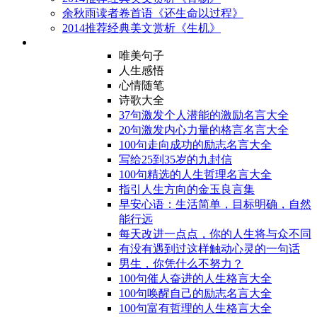
余秋雨读者卷首语《还生命以过程》
2014推荐经典美文赏析《生机》
唯美句子
人生感悟
心情随笔
诗歌大全
37句激发个人潜能的激励名言大全
20句激发内心力量的格言名言大全
100句走向成功的励志名言大全
写给25到35岁的九封信
100句精选的人生哲理名言大全
指引人生方向的金玉良言集
早安心语：生活简单，目标明确，自然
能行远
每天改进一点点，你的人生将与众不同
有没有遇到过这样触动心灵的一句话
男生，你凭什么不努力？
100句催人奋进的人生格言大全
100句唤醒自己的励志名言大全
100句富有哲理的人生格言大全