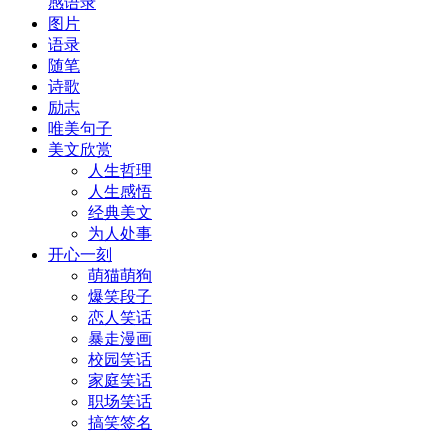
感语录
图片
语录
随笔
诗歌
励志
唯美句子
美文欣赏
人生哲理
人生感悟
经典美文
为人处事
开心一刻
萌猫萌狗
爆笑段子
恋人笑话
暴走漫画
校园笑话
家庭笑话
职场笑话
搞笑签名