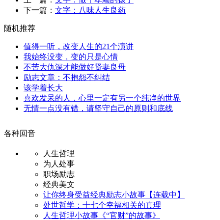
下一篇：
文字：八味人生良药
随机推荐
值得一听，改变人生的21个演讲
我始终没变，变的只是心情
不苦大仇深才能做好贤妻良母
励志文章：不抱怨不纠结
该学着长大
喜欢发呆的人，心里一定有另一个纯净的世界
无情一点没有错，请坚守自己的原则和底线
各种回音
人生哲理
为人处事
职场励志
经典美文
让你终身受益经典励志小故事【连载中】
处世哲学：十七个幸福相关的真理
人生哲理小故事《“官财”的故事》