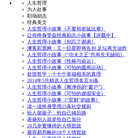
人生哲理
为人处事
职场励志
经典美文
人生哲理小故事《不要和老鼠比赛》
让你终身受益经典励志小故事【连载中】
人生哲理小故事《别忘了谢谢》
澳客彩票网：又一巨星即将告别 足坛再无油炸
人生哲理小故事《“功夫之王”也有先天缺陷》
人生哲理小故事《性格与命运》
人生哲理小故事《可怕的圆周运动》
处世哲学：十七个幸福相关的真理
2014年5月精选人生哲理名言30条
人生哲理小故事《擦净你的“窗户”》
人生哲理小故事《可怕的虚假安全》
人生哲理小故事《“官财”的故事》
读一读终身受用25条社交规则
给人留面子，给自己铺后路
表扬别人就是给自己加分
20几岁要懂得的人情世故
最容易忽略的18个人情世故