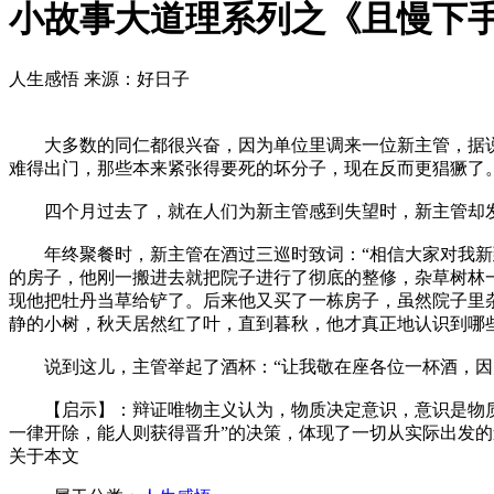
小故事大道理系列之《且慢下
人生感悟
来源：好日子
大多数的同仁都很兴奋，因为单位里调来一位新主管，据说
难得出门，那些本来紧张得要死的坏分子，现在反而更猖獗了。
四个月过去了，就在人们为新主管感到失望时，新主管却发
年终聚餐时，新主管在酒过三巡时致词：“相信大家对我新到
的房子，他刚一搬进去就把院子进行了彻底的整修，杂草树林一
现他把牡丹当草给铲了。后来他又买了一栋房子，虽然院子里
静的小树，秋天居然红了叶，直到暮秋，他才真正地认识到哪
说到这儿，主管举起了酒杯：“让我敬在座各位一杯酒，因为
【启示】：辩证唯物主义认为，物质决定意识，意识是物质的
一律开除，能人则获得晋升”的决策，体现了一切从实际出发的
关于本文