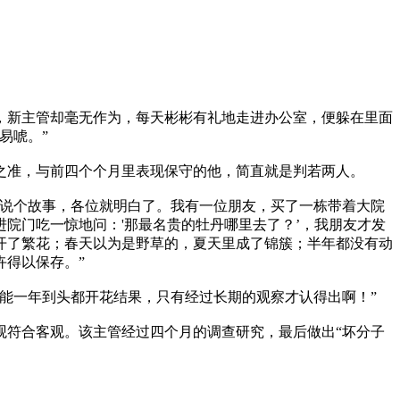
新主管却毫无作为，每天彬彬有礼地走进办公室，便躲在里面
易唬。”
准，与前四个个月里表现保守的他，简直就是判若两人。
说个故事，各位就明白了。我有一位朋友，买了一栋带着大院
院门吃一惊地问：'那最名贵的牡丹哪里去了？’，我朋友才发
开了繁花；春天以为是野草的，夏天里成了锦簇；半年都没有动
得以保存。”
能一年到头都开花结果，只有经过长期的观察才认得出啊！”
符合客观。该主管经过四个月的调查研究，最后做出“坏分子