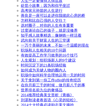
人生一定要懂得人情世故
处世小故事：因为和你平坐过
高考状元孙苗的人生逆行
善良是一座可以走进你我彼此心房的桥
怎样和比自己强的人交往？
选对圈子，对你的人生有多重要
过度谈论自己的孩子，就是没修养
知乎感人故事精选：像钢铁一样活着
武向前关于财富人生的三堂课
一万个美丽的未来，不如一个温暖的现在
职场和人生相关的10个问题
有效提高工作学习效率的16个技巧
人生规划：给职场新人的9个建议
时间沉淀下的21条职场经验
如何成为关键人物的圈内人
职场中如何科学合理地运用一天的时间
关于拿到第一份工作offer的传奇经历
在你月薪三千的时候，做月薪八千的事
世界排名前九位的奢侈品
2014推荐经典美文赏析《青杨》
刘湛秋读者卷首语《心灵的轻松》
2014十大经典必读励志美文摘抄