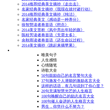
2014推荐经典美文摘抄《走出去》
名家经典美文摘抄《我现在就付诸行动》
2014推荐经典美文摘抄《纯洁》
名家经典美文《感动是一种养分》
徐智慧读者卷首语《想念》
2014美文赏析《风中亮出年轻的旗》
陈桂芳读者卷首语《无需太多》
余秋雨读者卷首语《还生命以过程》
2014美文摘抄《跳起来摘苹果》
唯美句子
人生感悟
心情随笔
诗歌大全
50句鼓励自己的名言警句大全
37句激发个人潜能的激励名言大全
这样的话语，有几句说到了你心里？
20句充满智慧光芒的人生格言
100句唤醒自己的励志名言大全
100句催人奋进的人生格言大全
男生，你凭什么不努力？