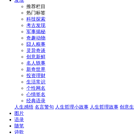
发现
推荐栏目
热门标签
科技探索
考古发现
军事揭秘
奇趣动物
囧人糗事
灵异奇谈
创意新鲜
名人轶事
新奇世界
投资理财
生活常识
个性网名
心情签名
经典语录
人生感悟
名言警句
人生哲理小故事
人生哲理故事
创意生
图片
语录
随笔
诗歌