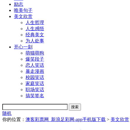
励志
唯美句子
美文欣赏
人生哲理
人生感悟
经典美文
为人处事
开心一刻
萌猫萌狗
爆笑段子
恋人笑话
暴走漫画
校园笑话
家庭笑话
职场笑话
搞笑签名
随机
你的位置：
澳客彩票网_新浪足彩网-app手机版下载
>
美文欣赏