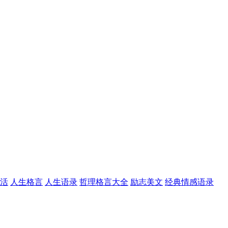
活
人生格言
人生语录
哲理格言大全
励志美文
经典情感语录