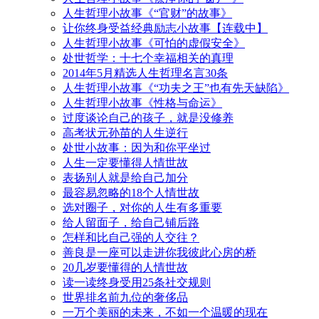
人生哲理小故事《“官财”的故事》
让你终身受益经典励志小故事【连载中】
人生哲理小故事《可怕的虚假安全》
处世哲学：十七个幸福相关的真理
2014年5月精选人生哲理名言30条
人生哲理小故事《“功夫之王”也有先天缺陷》
人生哲理小故事《性格与命运》
过度谈论自己的孩子，就是没修养
高考状元孙苗的人生逆行
处世小故事：因为和你平坐过
人生一定要懂得人情世故
表扬别人就是给自己加分
最容易忽略的18个人情世故
选对圈子，对你的人生有多重要
给人留面子，给自己铺后路
怎样和比自己强的人交往？
善良是一座可以走进你我彼此心房的桥
20几岁要懂得的人情世故
读一读终身受用25条社交规则
世界排名前九位的奢侈品
一万个美丽的未来，不如一个温暖的现在