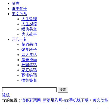
励志
唯美句子
美文欣赏
人生哲理
人生感悟
经典美文
为人处事
开心一刻
萌猫萌狗
爆笑段子
恋人笑话
暴走漫画
校园笑话
家庭笑话
职场笑话
搞笑签名
随机
你的位置：
澳客彩票网_新浪足彩网-app手机版下载
>
美文欣赏