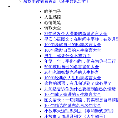
余秋雨读者卷首语《还生命以过程》
唯美句子
人生感悟
心情随笔
诗歌大全
37句激发个人潜能的激励名言大全
早安心语图文：在时间中平静，在岁月
100句唤醒自己的励志名言大全
100句激励自己的人生格言大全
男生，你凭什么不努力？
年复一年，字斟句酌，仍在为你书三行
50句鼓励自己的名言警句大全
20句充满智慧光芒的人生格言
100句经典的人生励志名言大全
这样的话语，有几句说到了你心里？
九句话告诉你为什么要控制自己的情绪
100句催人奋进的人生格言大全
图文语录：一切烦恼，其实都是自寻烦
100句精选的励志名言名句大全
小故事大道理系列之《零和游戏原理》
小故事大道理系列之《人生如玉》