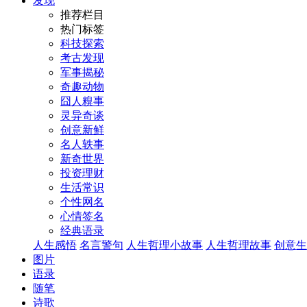
发现
推荐栏目
热门标签
科技探索
考古发现
军事揭秘
奇趣动物
囧人糗事
灵异奇谈
创意新鲜
名人轶事
新奇世界
投资理财
生活常识
个性网名
心情签名
经典语录
人生感悟
名言警句
人生哲理小故事
人生哲理故事
创意生
图片
语录
随笔
诗歌