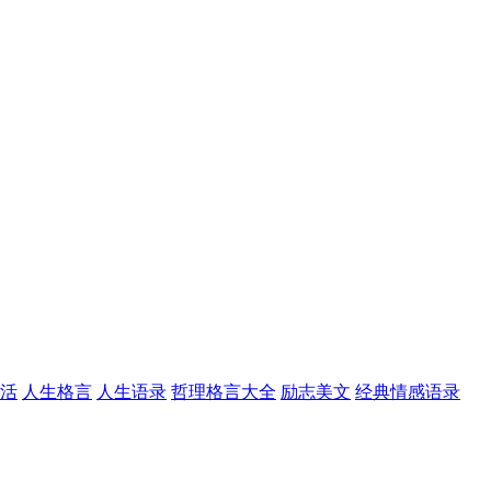
活
人生格言
人生语录
哲理格言大全
励志美文
经典情感语录