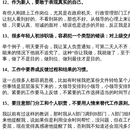
12、作为新人，要敢于表现真实的自己。
有些人刚踏上工作岗位，尤其是在政府机关、行政管理部门工
让别人看到好的、不看到坏的，那也不好。从领导的心理上来
错，只要认真、坦诚的面对，错误也是进步的开始，反正我是
13、很多年轻人初涉职场，容易犯一个类型的错误：对上级
举个例子，明天要开会，我让某人负责通知，可第二天人不齐
能来的情况下他就不追究了。这种“你让我做，我就做了，至
事，做了不是目的，做到位、做到最佳才是目的。
14、工作中要养成反馈过程和结果的习惯。
这一点很多人都容易忽视，比如有时候我把某份文件转给某个
些事情是层层落实下来的，大领导安排到小领导，小领导安排
的。紧要的工作要马上反馈，不紧要的工作选择适当的时间节
15、要注意部门分工和个人职责，不要用人情来替代工作原则
我以前有过这样的教训，那时我从A部门调到B部门，A部门
来他提醒我，说如果你是利用业余时间帮忙，没问题，但在工
委屈，现在觉得真感谢他提醒了我，否则我不知道还会混沌多