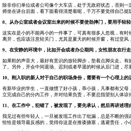
除非你们单位或者公司像个大车店，处于无政府状态，否则一
师坐在讲台后面，看下面看得清楚着呢，千万不要觉得自己挺
8、从办公室或者会议室出来的时候不要使劲摔门，要用手轻
这实在是小的不能再小的一件事了，可真有很多人忽视，有时
离开，也应该注意轻关门，尤其是夏天的时候开窗，有过堂风
9、在安静的环境中，比如开会或者办公期间，女性朋友在行
如果鞋的声音大，最好有意识的放轻脚步，垫着点脚尖走。有
了。另外，开会中间退场、迟到或者早退的时候从后门进，尽
10、刚入职的新人对于自己的职场身份，需要有一个心理上
有新毕业的学生，一直做惯了好小孩，乖小孩，凡事都有父母
立完成自己的分内工作，并对结果负责，不要总指望别人体谅
11、在工作中，犯错了，被发现了，要先承认，然后再讲述理
我见过有些年轻人，一旦被发现工作出了纰漏，总是不断的强
恰恰是领导最反感的，觉得你这是在推诿搪塞，逃避责任，小心