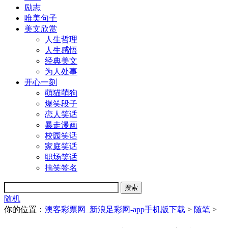
励志
唯美句子
美文欣赏
人生哲理
人生感悟
经典美文
为人处事
开心一刻
萌猫萌狗
爆笑段子
恋人笑话
暴走漫画
校园笑话
家庭笑话
职场笑话
搞笑签名
随机
你的位置：
澳客彩票网_新浪足彩网-app手机版下载
>
随笔
>