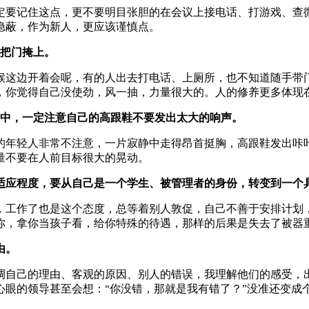
定要记住这点，更不要明目张胆的在会议上接电话、打游戏、查
隐蔽，作为新人，更应该谨慎点。
轻把门掩上。
候这边开着会呢，有的人出去打电话、上厕所，也不知道随手带
，你觉得自己没使劲，风一抽，力量很大的。人的修养更多体现
走中，一定注意自己的高跟鞋不要发出太大的响声。
的年轻人非常不注意，一片寂静中走得昂首挺胸，高跟鞋发出咔
量不要在人前目标很大的晃动。
的适应程度，要从自己是一个学生、被管理者的身份，转变到一个
，工作了也是这个态度，总等着别人敦促，自己不善于安排计划
你，拿你当孩子看，给你特殊的待遇，那样的后果是失去了被器
由。
调自己的理由、客观的原因、别人的错误，我理解他们的感受，
眼的领导甚至会想：“你没错，那就是我有错了？”没准还变成