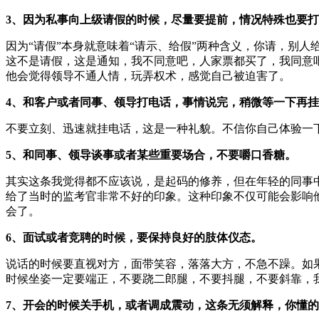
3、因为私事向上级请假的时候，尽量要提前，情况特殊也要
因为“请假”本身就意味着“请示、给假”两种含义，你请，别
这不是请假，这是通知，我不同意吧，人家票都买了，我同意
他会觉得领导不通人情，玩弄权术，感觉自己被迫害了。
4、和客户或者同事、领导打电话，事情说完，稍微等一下再
不要立刻、迅速就挂电话，这是一种礼貌。不信你自己体验一
5、和同事、领导谈事或者某些重要场合，不要嚼口香糖。
其实这条我觉得都不应该说，是起码的修养，但在年轻的同事
给了当时的监考官非常不好的印象。这种印象不仅可能会影响
会了。
6、面试或者竞聘的时候，要保持良好的肢体仪态。
说话的时候要直视对方，面带笑容，落落大方，不急不躁。如
时候坐姿一定要端正，不要跷二郎腿，不要抖腿，不要斜靠，
7、开会的时候关手机，或者调成震动，这条无须解释，你懂