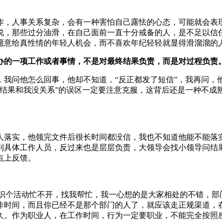
作，人事关系复杂，会有一种害怕自己露怯的心态，可能就会表
说，那些过分油滑，在自己面前一直十分戒备的人，是不足以信
愿意给真性情的年轻人机会，而不喜欢年纪轻轻就显得滑溜溜的
交办的一项工作或者事情，不是对最终结果负责，而是对过程负责
，我问他怎么回事，他却不知道，“反正都发了短信”，我再问，
于结果和我没关系”的误区一定要注意克服，这背后还是一种不成
人落实，他领完文件后很长时间都没信，我也不知道他能不能落
到具体工作人员，反过来也是层层负责，大领导会找小领导问结
点上反馈。
。
组织个活动忙不开，找我帮忙，我一心想的是大家相处的不错，部
作时间，而且你已经不是那个部门的人了，就应该走正规渠道，
久。作为职业人，在工作时间，行为一定要职业，不能完全按照