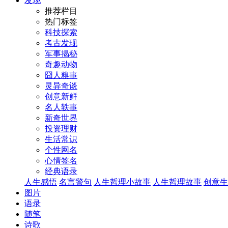
发现
推荐栏目
热门标签
科技探索
考古发现
军事揭秘
奇趣动物
囧人糗事
灵异奇谈
创意新鲜
名人轶事
新奇世界
投资理财
生活常识
个性网名
心情签名
经典语录
人生感悟
名言警句
人生哲理小故事
人生哲理故事
创意生
图片
语录
随笔
诗歌