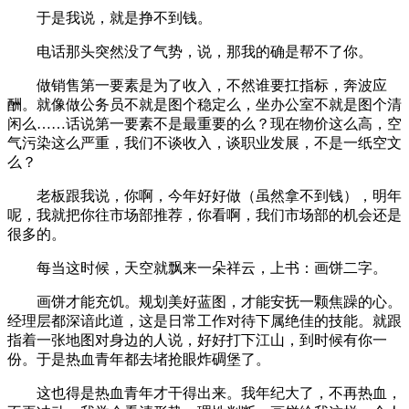
于是我说，就是挣不到钱。
电话那头突然没了气势，说，那我的确是帮不了你。
做销售第一要素是为了收入，不然谁要扛指标，奔波应
酬。就像做公务员不就是图个稳定么，坐办公室不就是图个清
闲么……话说第一要素不是最重要的么？现在物价这么高，空
气污染这么严重，我们不谈收入，谈职业发展，不是一纸空文
么？
老板跟我说，你啊，今年好好做（虽然拿不到钱），明年
呢，我就把你往市场部推荐，你看啊，我们市场部的机会还是
很多的。
每当这时候，天空就飘来一朵祥云，上书：画饼二字。
画饼才能充饥。规划美好蓝图，才能安抚一颗焦躁的心。
经理层都深谙此道，这是日常工作对待下属绝佳的技能。就跟
指着一张地图对身边的人说，好好打下江山，到时候有你一
份。于是热血青年都去堵抢眼炸碉堡了。
这也得是热血青年才干得出来。我年纪大了，不再热血，