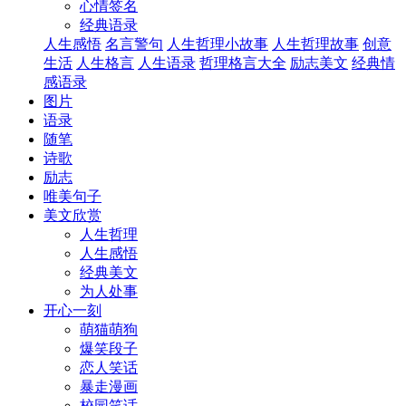
心情签名
经典语录
人生感悟
名言警句
人生哲理小故事
人生哲理故事
创意
生活
人生格言
人生语录
哲理格言大全
励志美文
经典情
感语录
图片
语录
随笔
诗歌
励志
唯美句子
美文欣赏
人生哲理
人生感悟
经典美文
为人处事
开心一刻
萌猫萌狗
爆笑段子
恋人笑话
暴走漫画
校园笑话