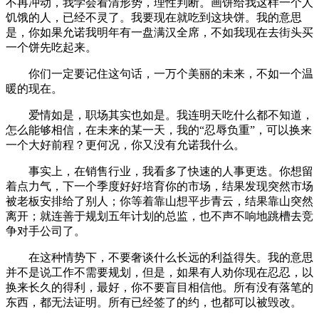
不再冲动，我学会看清形势，理性判断。画饼给我这样一个人
饥饿的人，已经不灵了。我要现在就吃到这块饼。我的意思
是，你如果允诺我明年有一盘满汉全席，不如我现在去街头买
一个饼先吃起来。
你们一定要记住这句话，一万个美丽的未来，不如一个温
暖的现在。
爱情如是，职场其实也如是。我连明天吃什么都不知道，
怎么能够相信，在未来的某一天，我的“忍辱负重”，可以换来
一个大好前程？更何况，你又没有允诺我什么。
事实上，在销售行业，我看多了快速的人事更迭。你想留
着点力气，下一个季度好好培育你的市场，结果发现突然市场
被老板安排给了别人；你等着靠山想平步青云，结果靠山突然
离开；就连善于规划五年计划的总监，也不声不响地跳槽去竞
争对手公司了。
在这种情势下，不要奢谈什么长远的利益得失。我的意思
并不是说工作不需要规划，但是，如果有人劝你现在忍忍，以
换来长久的得利，最好，你不要盲目相信他。所有没有落笔的
东西，都无法证明。所有已经签了的约，也都可以被毁改。