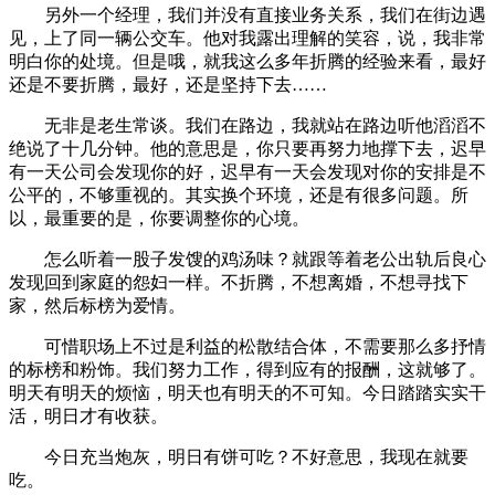
另外一个经理，我们并没有直接业务关系，我们在街边遇
见，上了同一辆公交车。他对我露出理解的笑容，说，我非常
明白你的处境。但是哦，就我这么多年折腾的经验来看，最好
还是不要折腾，最好，还是坚持下去……
无非是老生常谈。我们在路边，我就站在路边听他滔滔不
绝说了十几分钟。他的意思是，你只要再努力地撑下去，迟早
有一天公司会发现你的好，迟早有一天会发现对你的安排是不
公平的，不够重视的。其实换个环境，还是有很多问题。所
以，最重要的是，你要调整你的心境。
怎么听着一股子发馊的鸡汤味？就跟等着老公出轨后良心
发现回到家庭的怨妇一样。不折腾，不想离婚，不想寻找下
家，然后标榜为爱情。
可惜职场上不过是利益的松散结合体，不需要那么多抒情
的标榜和粉饰。我们努力工作，得到应有的报酬，这就够了。
明天有明天的烦恼，明天也有明天的不可知。今日踏踏实实干
活，明日才有收获。
今日充当炮灰，明日有饼可吃？不好意思，我现在就要
吃。