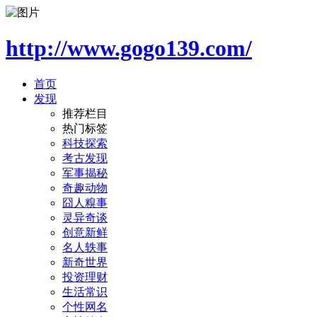
http://www.gogo139.com/
首页
发现
推荐栏目
热门标签
科技探索
考古发现
军事揭秘
奇趣动物
囧人糗事
灵异奇谈
创意新鲜
名人轶事
新奇世界
投资理财
生活常识
个性网名