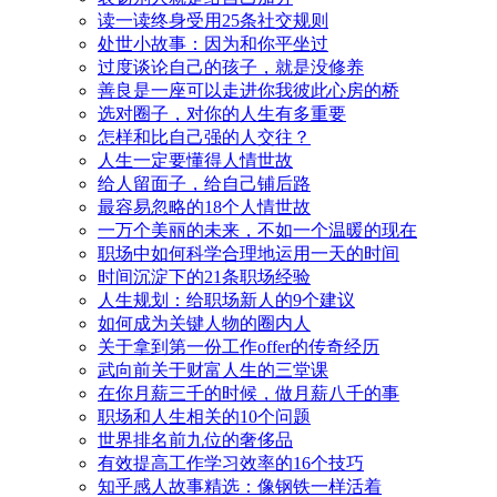
读一读终身受用25条社交规则
处世小故事：因为和你平坐过
过度谈论自己的孩子，就是没修养
善良是一座可以走进你我彼此心房的桥
选对圈子，对你的人生有多重要
怎样和比自己强的人交往？
人生一定要懂得人情世故
给人留面子，给自己铺后路
最容易忽略的18个人情世故
一万个美丽的未来，不如一个温暖的现在
职场中如何科学合理地运用一天的时间
时间沉淀下的21条职场经验
人生规划：给职场新人的9个建议
如何成为关键人物的圈内人
关于拿到第一份工作offer的传奇经历
武向前关于财富人生的三堂课
在你月薪三千的时候，做月薪八千的事
职场和人生相关的10个问题
世界排名前九位的奢侈品
有效提高工作学习效率的16个技巧
知乎感人故事精选：像钢铁一样活着