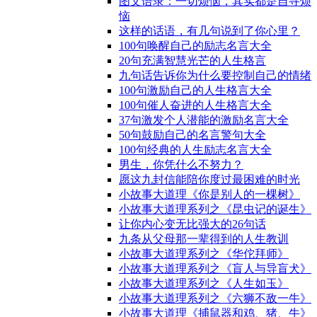
图文语录：一切烦恼，其实都是自寻烦
恼
这样的话语，有几句说到了你心里？
100句唤醒自己的励志名言大全
20句充满智慧光芒的人生格言
九句话告诉你为什么要控制自己的情绪
100句激励自己的人生格言大全
100句催人奋进的人生格言大全
37句激发个人潜能的激励名言大全
50句鼓励自己的名言警句大全
100句经典的人生励志名言大全
男生，你凭什么不努力？
愿这九封信能陪你度过最困难的时光
小故事大道理《你是别人的一棵树》
小故事大道理系列之《昆虫记的诞生》
让你内心变无比强大的26句话
九条从父母那一辈得到的人生教训
小故事大道理系列之《华佗拜师》
小故事大道理系列之《盲人与导盲犬》
小故事大道理系列之《人生如玉》
小故事大道理系列之《六狮不敌一牛》
小故事大道理《捕鼠器和鸡、猪、牛》