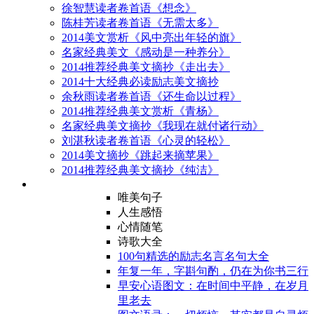
徐智慧读者卷首语《想念》
陈桂芳读者卷首语《无需太多》
2014美文赏析《风中亮出年轻的旗》
名家经典美文《感动是一种养分》
2014推荐经典美文摘抄《走出去》
2014十大经典必读励志美文摘抄
余秋雨读者卷首语《还生命以过程》
2014推荐经典美文赏析《青杨》
名家经典美文摘抄《我现在就付诸行动》
刘湛秋读者卷首语《心灵的轻松》
2014美文摘抄《跳起来摘苹果》
2014推荐经典美文摘抄《纯洁》
唯美句子
人生感悟
心情随笔
诗歌大全
100句精选的励志名言名句大全
年复一年，字斟句酌，仍在为你书三行
早安心语图文：在时间中平静，在岁月
里老去