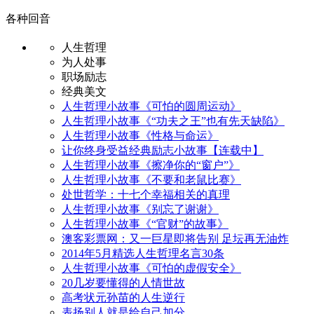
各种回音
人生哲理
为人处事
职场励志
经典美文
人生哲理小故事《可怕的圆周运动》
人生哲理小故事《“功夫之王”也有先天缺陷》
人生哲理小故事《性格与命运》
让你终身受益经典励志小故事【连载中】
人生哲理小故事《擦净你的“窗户”》
人生哲理小故事《不要和老鼠比赛》
处世哲学：十七个幸福相关的真理
人生哲理小故事《别忘了谢谢》
人生哲理小故事《“官财”的故事》
澳客彩票网：又一巨星即将告别 足坛再无油炸
2014年5月精选人生哲理名言30条
人生哲理小故事《可怕的虚假安全》
20几岁要懂得的人情世故
高考状元孙苗的人生逆行
表扬别人就是给自己加分