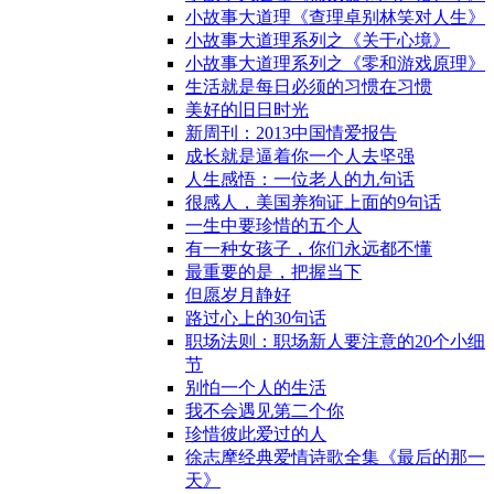
小故事大道理《查理卓别林笑对人生》
小故事大道理系列之《关于心境》
小故事大道理系列之《零和游戏原理》
生活就是每日必须的习惯在习惯
美好的旧日时光
新周刊：2013中国情爱报告
成长就是逼着你一个人去坚强
人生感悟：一位老人的九句话
很感人，美国养狗证上面的9句话
一生中要珍惜的五个人
有一种女孩子，你们永远都不懂
最重要的是，把握当下
但愿岁月静好
路过心上的30句话
职场法则：职场新人要注意的20个小细
节
别怕一个人的生活
我不会遇见第二个你
珍惜彼此爱过的人
徐志摩经典爱情诗歌全集《最后的那一
天》