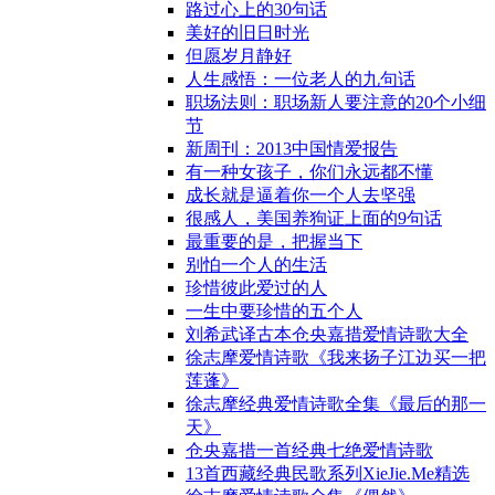
路过心上的30句话
美好的旧日时光
但愿岁月静好
人生感悟：一位老人的九句话
职场法则：职场新人要注意的20个小细
节
新周刊：2013中国情爱报告
有一种女孩子，你们永远都不懂
成长就是逼着你一个人去坚强
很感人，美国养狗证上面的9句话
最重要的是，把握当下
别怕一个人的生活
珍惜彼此爱过的人
一生中要珍惜的五个人
刘希武译古本仓央嘉措爱情诗歌大全
徐志摩爱情诗歌《我来扬子江边买一把
莲蓬》
徐志摩经典爱情诗歌全集《最后的那一
天》
仓央嘉措一首经典七绝爱情诗歌
13首西藏经典民歌系列XieJie.Me精选