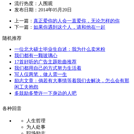
流行热度：
人围观
发布日期：2014年05月20日
上一篇：
真正爱你的人会一直爱你，无论怎样的你
下一篇：
如果你遇到这个人，请和他在一起
随机推荐
一位北大硕士毕业生自述：我为什么卖米粉
我们都有一颗玻璃心
17首好听的广告主题歌曲推荐
我们都用自己的方式努力生活着
写人仅两笔，做人需一生
励志文章：倘若有大事情等着我们去解决，怎么会有那
闲工夫抱怨
多鼓励多赞许一下身边的人吧
各种回音
人生哲理
为人处事
职场励志