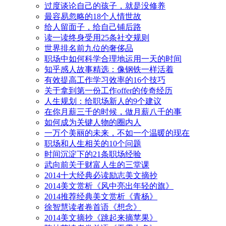
过度谈论自己的孩子，就是没修养
最容易忽略的18个人情世故
给人留面子，给自己铺后路
读一读终身受用25条社交规则
世界排名前九位的奢侈品
职场中如何科学合理地运用一天的时间
知乎感人故事精选：像钢铁一样活着
有效提高工作学习效率的16个技巧
关于拿到第一份工作offer的传奇经历
人生规划：给职场新人的9个建议
在你月薪三千的时候，做月薪八千的事
如何成为关键人物的圈内人
一万个美丽的未来，不如一个温暖的现在
职场和人生相关的10个问题
时间沉淀下的21条职场经验
武向前关于财富人生的三堂课
2014十大经典必读励志美文摘抄
2014美文赏析《风中亮出年轻的旗》
2014推荐经典美文赏析《青杨》
徐智慧读者卷首语《想念》
2014美文摘抄《跳起来摘苹果》