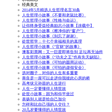
经典美文
2014年5月精选人生哲理名言30条
人生哲理小故事《不要和老鼠比赛》
人生哲理小故事《性格与命运》
让你终身受益经典励志小故事【连载中】
人生哲理小故事《擦净你的“窗户”》
人生哲理小故事《别忘了谢谢》
处世哲学：十七个幸福相关的真理
人生哲理小故事《“官财”的故事》
澳客彩票网：又一巨星即将告别 足坛再无油炸
人生哲理小故事《“功夫之王”也有先天缺陷》
人生哲理小故事《可怕的圆周运动》
人生哲理小故事《可怕的虚假安全》
选对圈子，对你的人生有多重要
善良是一座可以走进你我彼此心房的桥
高考状元孙苗的人生逆行
人生一定要懂得人情世故
处世小故事：因为和你平坐过
表扬别人就是给自己加分
怎样和比自己强的人交往？
20几岁要懂得的人情世故