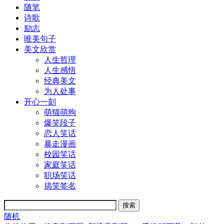
随笔
诗歌
励志
唯美句子
美文欣赏
人生哲理
人生感悟
经典美文
为人处事
开心一刻
萌猫萌狗
爆笑段子
恋人笑话
暴走漫画
校园笑话
家庭笑话
职场笑话
搞笑签名
随机