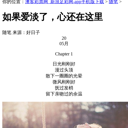
你的位置：
澳客彩票网_新浪足彩网-app手机版下载
>
随笔
>
如果爱淡了，心还在这里
随笔
来源：好日子
20
05月
Chapter 1
日光刚刚好
漫过头顶
散下一圈圈的光晕
微风刚刚好
抚过发梢
留下亲吻过的余温