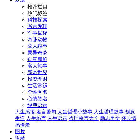
发现
推荐栏目
热门标签
科技探索
考古发现
军事揭秘
奇趣动物
囧人糗事
灵异奇谈
创意新鲜
名人轶事
新奇世界
投资理财
生活常识
个性网名
心情签名
经典语录
人生感悟
名言警句
人生哲理小故事
人生哲理故事
创意
生活
人生格言
人生语录
哲理格言大全
励志美文
经典情
感语录
图片
语录