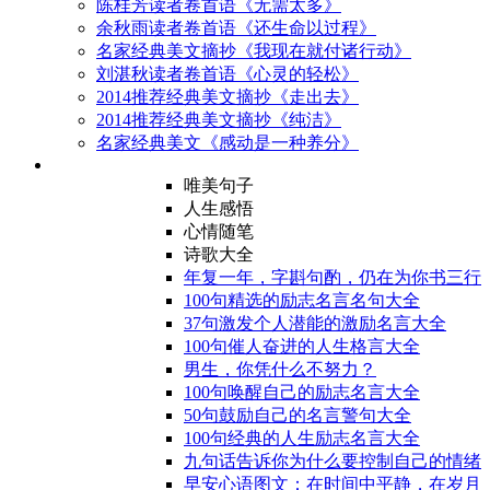
陈桂芳读者卷首语《无需太多》
余秋雨读者卷首语《还生命以过程》
名家经典美文摘抄《我现在就付诸行动》
刘湛秋读者卷首语《心灵的轻松》
2014推荐经典美文摘抄《走出去》
2014推荐经典美文摘抄《纯洁》
名家经典美文《感动是一种养分》
唯美句子
人生感悟
心情随笔
诗歌大全
年复一年，字斟句酌，仍在为你书三行
100句精选的励志名言名句大全
37句激发个人潜能的激励名言大全
100句催人奋进的人生格言大全
男生，你凭什么不努力？
100句唤醒自己的励志名言大全
50句鼓励自己的名言警句大全
100句经典的人生励志名言大全
九句话告诉你为什么要控制自己的情绪
早安心语图文：在时间中平静，在岁月