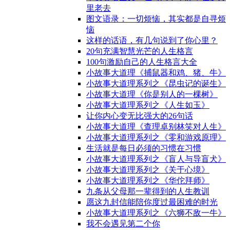
里老去
图文语录：一切烦恼，其实都是自寻烦
恼
这样的话语，有几句说到了你心里？
20句充满智慧光芒的人生格言
100句激励自己的人生格言大全
小故事大道理《捕鼠器和鸡、猪、牛》
小故事大道理系列之《昆虫记的诞生》
小故事大道理《你是别人的一棵树》
小故事大道理系列之《人生如玉》
让你内心变无比强大的26句话
小故事大道理《查理卓别林笑对人生》
小故事大道理系列之《零和游戏原理》
生活就是每日必须的习惯在习惯
小故事大道理系列之《盲人与导盲犬》
小故事大道理系列之《关于心境》
小故事大道理系列之《华佗拜师》
九条从父母那一辈得到的人生教训
愿这九封信能陪你度过最困难的时光
小故事大道理系列之《六狮不敌一牛》
我不会遇见第二个你