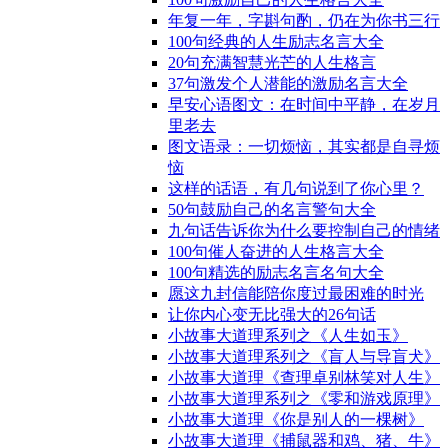
年复一年，字斟句酌，仍在为你书三行
100句经典的人生励志名言大全
20句充满智慧光芒的人生格言
37句激发个人潜能的激励名言大全
早安心语图文：在时间中平静，在岁月
里老去
图文语录：一切烦恼，其实都是自寻烦
恼
这样的话语，有几句说到了你心里？
50句鼓励自己的名言警句大全
九句话告诉你为什么要控制自己的情绪
100句催人奋进的人生格言大全
100句精选的励志名言名句大全
愿这九封信能陪你度过最困难的时光
让你内心变无比强大的26句话
小故事大道理系列之《人生如玉》
小故事大道理系列之《盲人与导盲犬》
小故事大道理《查理卓别林笑对人生》
小故事大道理系列之《零和游戏原理》
小故事大道理《你是别人的一棵树》
小故事大道理《捕鼠器和鸡、猪、牛》